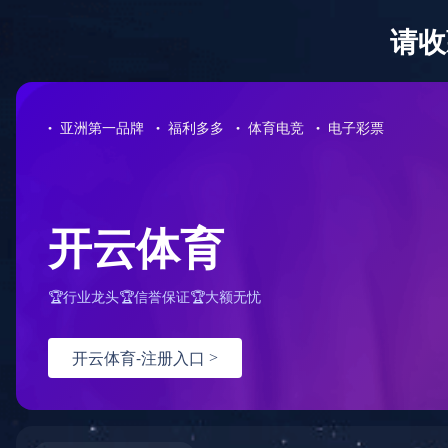
首页
关于我们
返回
公司简介
发展历程
企业文化
企业资质
组织架构
未来展望
新闻资讯
返回
公司新闻
行业资讯
经营范围
返回
皇冠澳门官网(中国)官方网站
纸箱
印刷
纸品