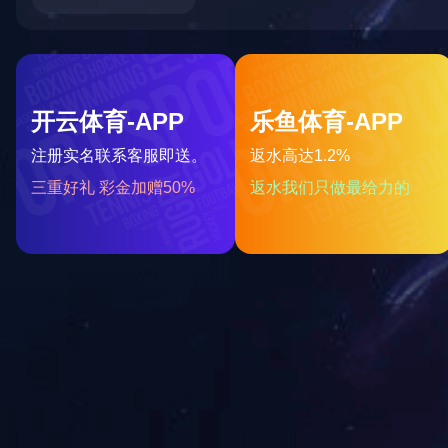
纸品
您当前的位置:
经营范围
>
纸箱
DSC_0089