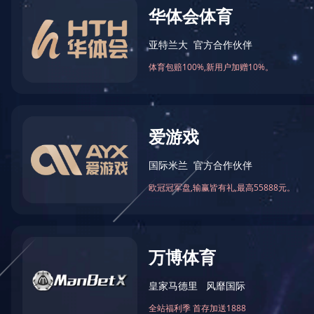
设备展示
返回
纸箱印刷设备展示
皇冠澳门官网(中国)官方网站 设备展示
物流系统展示
仓库展示
客户服务
返回
服务流程
服务保障
客户反馈
皇冠澳门官网(中国)官方网站
返回
招聘岗位
联系方式
经营范围
皇冠澳门官网(中国)官方网站
纸箱
印刷