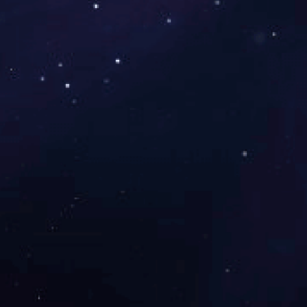
DSC_0086
联系方式
CONTACT US