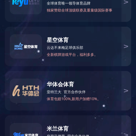
设备展示
返回
纸箱印刷设备展示
皇冠澳门官网(中国)官方网站 设备展示
物流系统展示
仓库展示
客户服务
返回
服务流程
服务保障
客户反馈
皇冠澳门官网(中国)官方网站
返回
招聘岗位
联系方式
新闻资讯
公司新闻
行业资讯