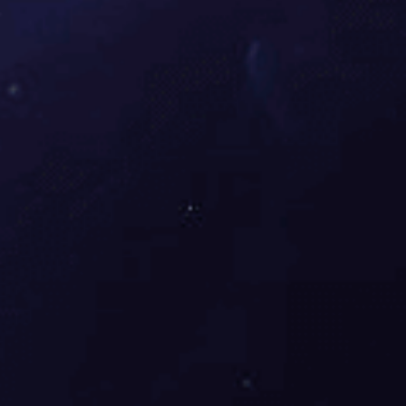
济的发展，我国箱板瓦楞纸包装行业迅猛发展，飞
飞易达工业园专业从事瓦楞纸箱、皇冠澳门官网(中国)官
缓冲包装材料的研发、设计、生产和销售的大型企业。箱
装行业作为典型的中游行业，以上游造纸（玖龙纸业、理
业生产的箱板瓦楞纸原纸作为原材料，将瓦楞纸箱产成品
食品饮料、电子、家电等消费领域公司以及物流快递公