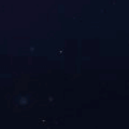
，并且具有不同能力的一小群人有意识的协调行为或力的
。我们的成员拥有多年的包装行业经验
。我们坚信，高端的品牌源自客户的信任。只有专注，才
姓名
邮箱
电话