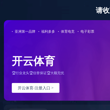
首页
关于我们
返回
公司简介
发展历程
企业文化
企业资质
组织架构
未来展望
新闻资讯
返回
公司新闻
行业资讯
经营范围
返回
皇冠澳门官网(中国)官方网站
纸箱
印刷
纸品