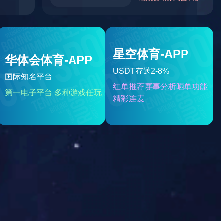
网(中国)官方网站 成立2016年04月29日。坐落于东莞
芙蓉沙飞易达工业园，占地面积10万余平方。专注生产、
皇冠澳门官网(中国)官方网站 、纸盒、纸制品；包装装
刷、货物进出口、技术进出口。
进的技术以及环保材料，不断推进适应市场的新产
原材料采购、生产控制、成品检验、售后服务包装需求严
9001:2000质量体系标准，精益求精的制造各类产品。
在市场的竞争力，充分满足国内外顾客的需求量，飞
进德国全进口BHS横幅2.2米、横幅2.5米高速全自动化
、高速智能全自动化印刷机以及智能一体化物流系统。成
链中的一个有机环节，以生产和供应皇冠澳门官网(中国)
、纸箱来协助客户达到其商业目标。