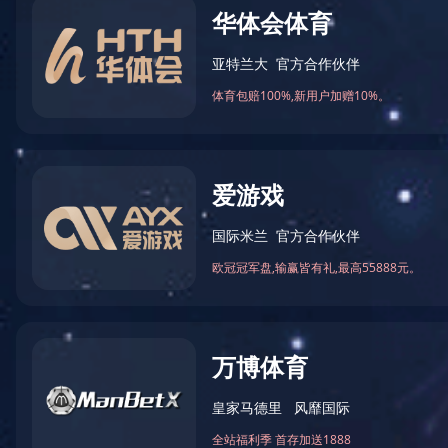
设备展示
返回
纸箱印刷设备展示
皇冠澳门官网(中国)官方网站 设备展示
物流系统展示
仓库展示
客户服务
返回
服务流程
服务保障
客户反馈
皇冠澳门官网(中国)官方网站
返回
招聘岗位
联系方式
关于我们
About us