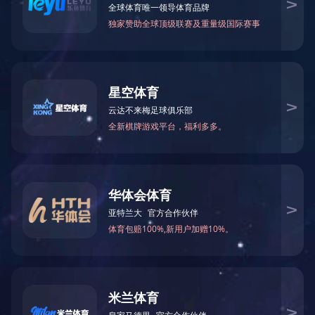
设备展示
返回
纸箱印刷设备展示
皇冠澳门官网(中国)官方网站 设备展示
物流系统展示
仓库展示
客户服务
返回
服务流程
服务保障
客户反馈
皇冠澳门官网(中国)官方网站
返回
招聘岗位
联系方式