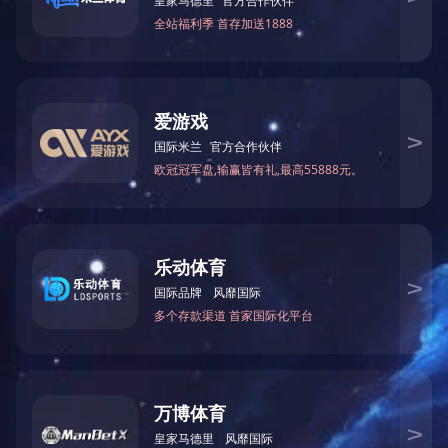
本公司原纸仓库存放数量高达数万顿原纸，确保充足供
应生产线；
同时，拥有多部抱车确保原纸不间断准时运送到生产
线；
成品仓库同时能规范秩序容纳当天所生产的所有纸箱皇
冠澳门官网(中国)官方网站
联系方式
CONTACT US