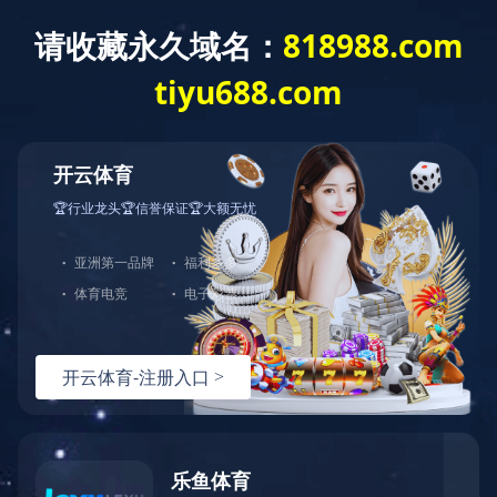
首页
关于我们
返回
公司简介
发展历程
企业文化
企业资质
组织架构
未来展望
新闻资讯
返回
公司新闻
行业资讯
经营范围
返回
皇冠澳门官网(中国)官方网站
纸箱
印刷
纸品