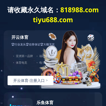
首页
关于我们
返回
公司简介
发展历程
企业文化
企业资质
组织架构
未来展望
新闻资讯
返回
公司新闻
行业资讯
经营范围
返回
皇冠澳门官网(中国)官方网站
纸箱
印刷
纸品