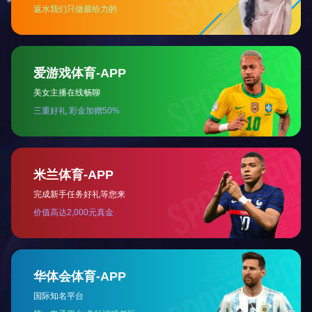
耐劳，适应夜班，计件薪酬，保底4300元/月。
11.
打单员
：
1名，男女不限，熟练操作Office办
公软件，有文职工作经验佳，薪资3500-3800
元/月。
12.
皇冠澳门官网(中国)官方网站 跟单员
：
1
名，18-40岁女性，有皇冠澳门官网(中国)官方
网站 跟单经验有限，无经验可培训上岗，26天
8小时工作制，3500底薪+提成。
免费提供食宿，宿舍带空调、热水器，出粮准时，带薪
培训及广阔的晋升空间；公司为员工购买五险，根据法
定节假日享受带薪假期、带薪年假、婚假、产假、丧
假、工龄奖、全勤奖、绩效奖、节日福利等，一经录
用，待遇从优！
人事部电话：
0769-81310368/转0 （或转8269） 邮箱：
hr@riverruntechnologies.com
地址：东莞市望牛墩镇芙蓉沙工业区