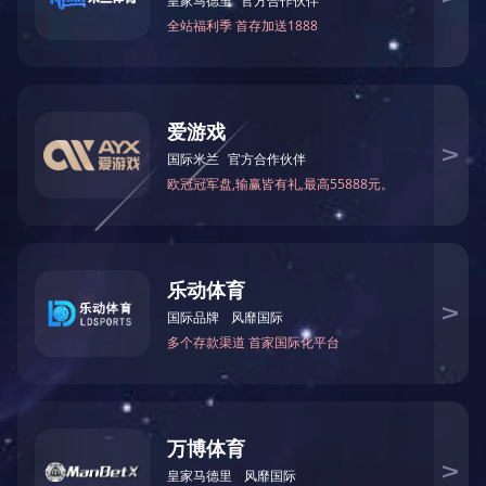
从安排，工作内容为：在本厂内将货装上车，
跟车到客户公司卸货，计件薪酬，保底4350-
4800元/月,上不封顶
2.
货车司机
：
男性，
50岁以下，持
B牌
以上驾驶
证，有货运资格证，计件薪酬，保底
6500元/
月。
3.
仓管员
：
男性，
50岁以下，有无经验均可，
懂电脑更佳，适应夜班，月薪5000元/月左右。
4.
品检员
：
男女不限，
40岁以下，会写报表，
有品检相关工作经验优先，无经验可培训上
岗，适应夜班，5000元/月左右。
5.
仓务员、拉叉车工人、发货员
：
男性，
50岁
以下，适应夜班，有无经验均可，计件薪酬保